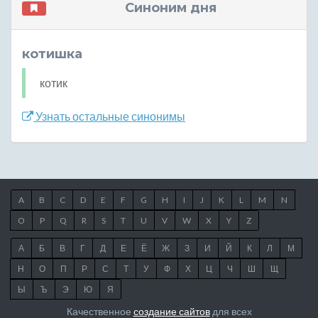
Синоним дня
котишка
котик
Узнать остальные синонимы
A
B
C
D
E
F
G
H
I
J
K
L
M
N
O
P
Q
R
S
T
U
V
W
X
Y
Z
А
Б
В
Г
Д
Е
Ё
Ж
З
И
Й
К
Л
М
Н
О
П
Р
С
Т
У
Ф
Х
Ц
Ч
Ш
Щ
Ы
Ъ
Э
Ю
Я
Качественное
создание сайтов
для всех