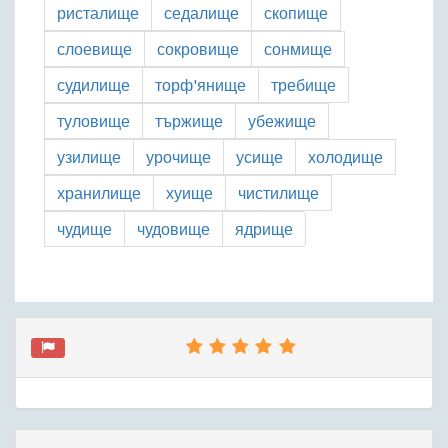
ристалище
седалище
скопище
слоевище
сокровище
сонмище
судилище
торф'янище
требище
туловище
тържище
убежище
узилище
урочище
усище
холодище
хранилище
хуище
чистилище
чудище
чудовище
ядрище