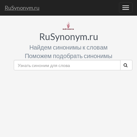
RuSynonym.ru
Togg
navig
RuSynonym.ru
Найдем синонимы к словам
Поможем подобрать синонимы