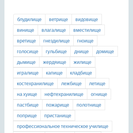
блудилище
ветрище
видовище
винище
влагалище
вместилище
вретище
гнездилище
гноище
голосище
гульбище
днище
домище
дымище
жердяище
жилище
игралище
капище
кладбище
костехранилище
лежбище
летище
на хуище
нефтехранилище
огнище
пастбище
пожарище
полотнище
поприще
пристанище
профессиональное техническое училище